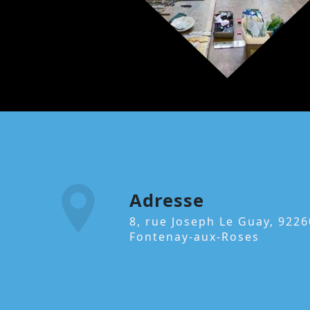
Adresse
8, rue Joseph Le Guay, 92260
Fontenay-aux-Roses