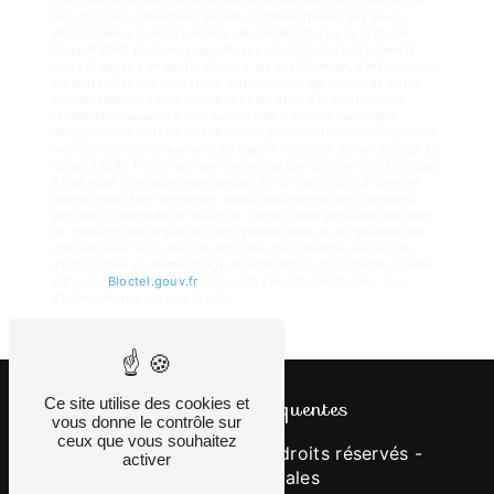
Les données collectées seront communiquées aux seuls
destinataires suivants: Atelier Bellardant 8, rue Joseph Le
Guay, 92260 Fontenay-aux-Roses info@atelierbellardant.fr.
Vous disposez de droits d’accès, de rectification, d’effacement,
de portabilité, de limitation, d’opposition, de retrait de votre
consentement à tout moment et du droit d’introduire une
réclamation auprès d’une autorité de contrôle, ainsi que
d’organiser le sort de vos données post-mortem. Vous pouvez
exercer ces droits par voie postale à l'adresse 8, rue Joseph Le
Guay, 92260 Fontenay-aux-Roses ou par courrier électronique
à l'adresse info@atelierbellardant.fr. Un justificatif d'identité
pourra vous être demandé. Nous conservons vos données
pendant la période de prise de contact puis pendant la durée
de prescription légale aux fins probatoires et de gestion des
contentieux. Vous avez le droit de vous inscrire sur la liste
d'opposition au démarchage téléphonique, disponible à cette
adresse:
Bloctel.gouv.fr
. Consultez le site cnil.fr pour plus
d’informations sur vos droits.
Recherches fréquentes
Ce site utilise des cookies et
vous donne le contrôle sur
ceux que vous souhaitez
©
Vistalid
- 2026 - Tous droits réservés -
activer
Mentions légales