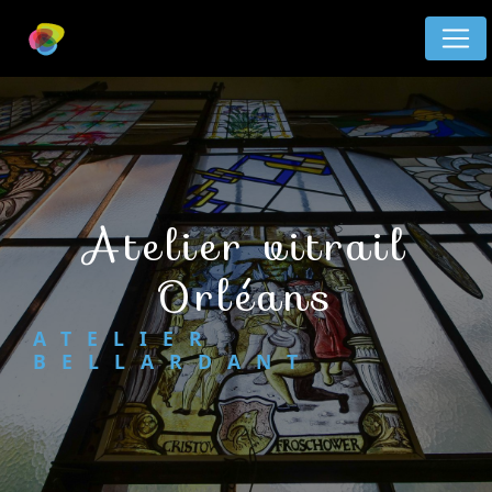
Panneau de gestion des cookies
atelier vitrail
Orléans
ATELIER
BELLARDANT