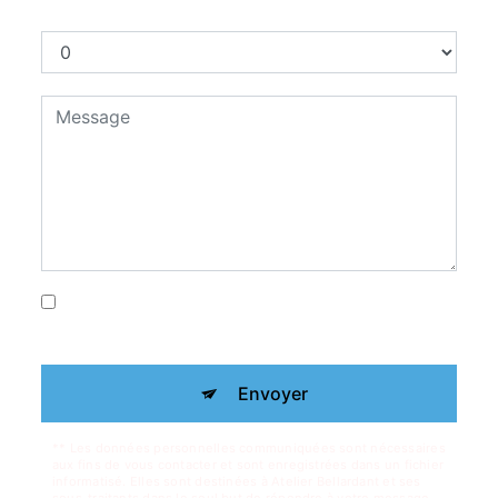
Combien font deux plus quatre
En cochant cette case, j'accepte les
conditions particulières ci-dessous **
Envoyer
** Les données personnelles communiquées sont nécessaires
aux fins de vous contacter et sont enregistrées dans un fichier
informatisé. Elles sont destinées à Atelier Bellardant et ses
sous-traitants dans le seul but de répondre à votre message.