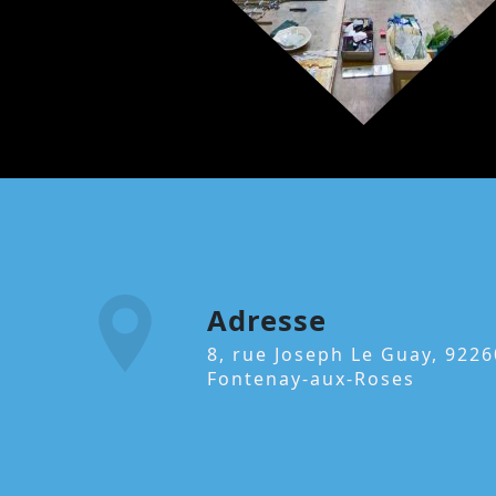
Adresse
8, rue Joseph Le Guay, 92260
Fontenay-aux-Roses