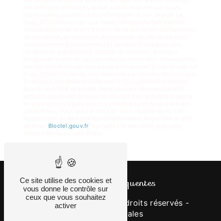
Les données collectées seront communiquées aux seuls
destinataires suivants: Atelier Bellardant 8, rue Joseph Le
Guay, 92260 Fontenay-aux-Roses info@atelierbellardant.fr.
Vous disposez de droits d’accès, de rectification, d’effacement,
de portabilité, de limitation, d’opposition, de retrait de votre
consentement à tout moment et du droit d’introduire une
réclamation auprès d’une autorité de contrôle, ainsi que
d’organiser le sort de vos données post-mortem. Vous pouvez
exercer ces droits par voie postale à l'adresse 8, rue Joseph Le
Guay, 92260 Fontenay-aux-Roses ou par courrier électronique
à l'adresse info@atelierbellardant.fr. Un justificatif d'identité
pourra vous être demandé. Nous conservons vos données
pendant la période de prise de contact puis pendant la durée
de prescription légale aux fins probatoires et de gestion des
contentieux. Vous avez le droit de vous inscrire sur la liste
d'opposition au démarchage téléphonique, disponible à cette
adresse:
Bloctel.gouv.fr
. Consultez le site cnil.fr pour plus
d’informations sur vos droits.
Recherches fréquentes
Ce site utilise des cookies et
vous donne le contrôle sur
ceux que vous souhaitez
©
Vistalid
- 2026 - Tous droits réservés -
activer
Mentions légales