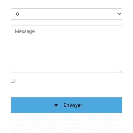
Combien font trois plus trois
En cochant cette case, j'accepte les
conditions particulières ci-dessous **
Envoyer
** Les données personnelles communiquées sont nécessaires
aux fins de vous contacter et sont enregistrées dans un fichier
informatisé. Elles sont destinées à Atelier Bellardant et ses
sous-traitants dans le seul but de répondre à votre message.