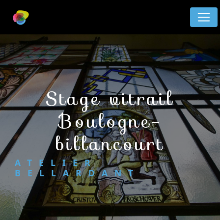
Panneau de gestion des cookies
stage vitrail
Boulogne-
billancourt
ATELIER
BELLARDANT