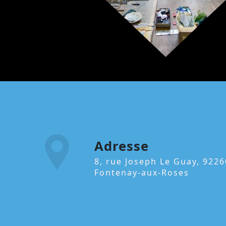
Adresse
8, rue Joseph Le Guay, 92260
Fontenay-aux-Roses