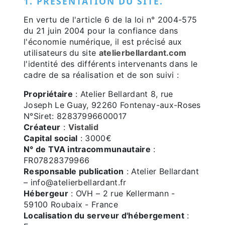
1. PRÉSENTATION DU SITE.
En vertu de l'article 6 de la loi n° 2004-575
du 21 juin 2004 pour la confiance dans
l'économie numérique, il est précisé aux
utilisateurs du site
atelierbellardant.com
l'identité des différents intervenants dans le
cadre de sa réalisation et de son suivi :
Propriétaire
: Atelier Bellardant 8, rue
Joseph Le Guay, 92260 Fontenay-aux-Roses
N°Siret: 82837996600017
Créateur
:
Vistalid
Capital social
: 3000€
N° de TVA intracommunautaire
:
FR07828379966
Responsable publication
: Atelier Bellardant
– info@atelierbellardant.fr
Hébergeur
: OVH – 2 rue Kellermann -
59100 Roubaix - France
Localisation du serveur d'hébergement
: