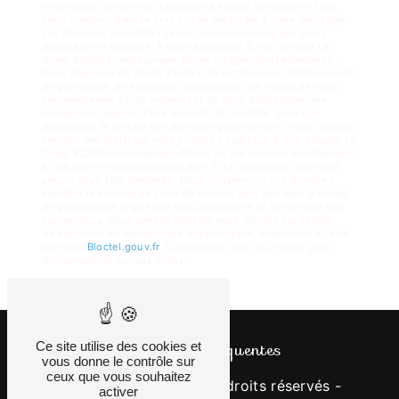
informatisé. Elles sont destinées à Atelier Bellardant et ses
sous-traitants dans le seul but de répondre à votre message.
Les données collectées seront communiquées aux seuls
destinataires suivants: Atelier Bellardant 8, rue Joseph Le
Guay, 92260 Fontenay-aux-Roses info@atelierbellardant.fr.
Vous disposez de droits d’accès, de rectification, d’effacement,
de portabilité, de limitation, d’opposition, de retrait de votre
consentement à tout moment et du droit d’introduire une
réclamation auprès d’une autorité de contrôle, ainsi que
d’organiser le sort de vos données post-mortem. Vous pouvez
exercer ces droits par voie postale à l'adresse 8, rue Joseph Le
Guay, 92260 Fontenay-aux-Roses ou par courrier électronique
à l'adresse info@atelierbellardant.fr. Un justificatif d'identité
pourra vous être demandé. Nous conservons vos données
pendant la période de prise de contact puis pendant la durée
de prescription légale aux fins probatoires et de gestion des
contentieux. Vous avez le droit de vous inscrire sur la liste
d'opposition au démarchage téléphonique, disponible à cette
adresse:
Bloctel.gouv.fr
. Consultez le site cnil.fr pour plus
d’informations sur vos droits.
Recherches fréquentes
Ce site utilise des cookies et
vous donne le contrôle sur
ceux que vous souhaitez
©
Vistalid
- 2026 - Tous droits réservés -
activer