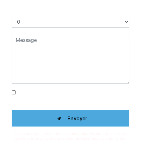
Combien font trois plus huit
En cochant cette case, j'accepte les
conditions particulières ci-dessous **
Envoyer
** Les données personnelles communiquées sont nécessaires
aux fins de vous contacter et sont enregistrées dans un fichier