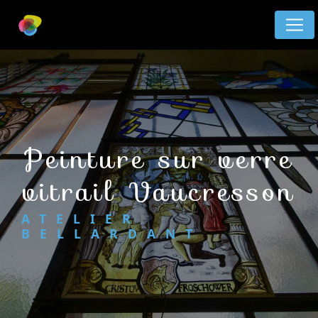
Panneau de gestion des cookies
peinture sur verre
vitrail Vaucresson
ATELIER
BELLARDANT