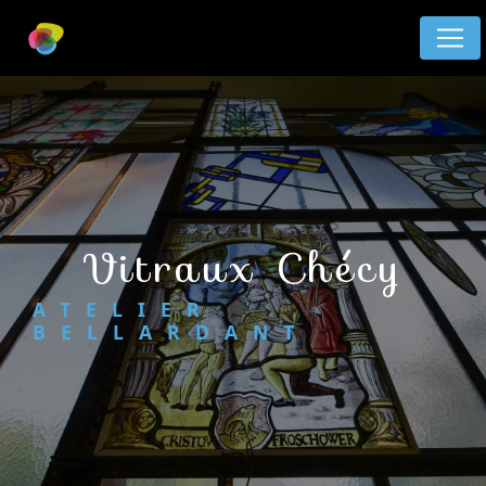
Panneau de gestion des cookies
vitraux Chécy
ATELIER
BELLARDANT