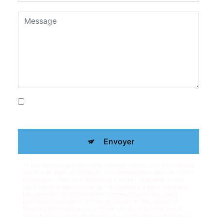
En cochant cette case, j'accepte les
conditions particulières ci-dessous **
Envoyer
** Les données personnelles communiquées sont nécessaires
aux fins de vous contacter et sont enregistrées dans un fichier
informatisé. Elles sont destinées à Atelier Bellardant et ses
sous-traitants dans le seul but de répondre à votre message.
Les données collectées seront communiquées aux seuls
destinataires suivants: Atelier Bellardant 8, rue Joseph Le
Guay, 92260 Fontenay-aux-Roses info@atelierbellardant.fr.
Vous disposez de droits d’accès, de rectification, d’effacement,