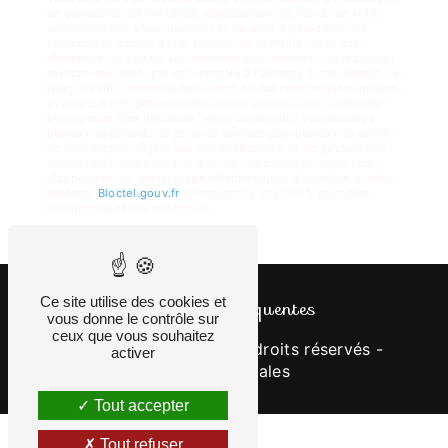
de portabilité, de limitation, d’opposition, de retrait de votre
consentement à tout moment et du droit d’introduire une
réclamation auprès d’une autorité de contrôle, ainsi que
d’organiser le sort de vos données post-mortem. Vous pouvez
exercer ces droits par voie postale à l'adresse 8, rue Joseph Le
Guay, 92260 Fontenay-aux-Roses ou par courrier électronique
à l'adresse info@atelierbellardant.fr. Un justificatif d'identité
pourra vous être demandé. Nous conservons vos données
pendant la période de prise de contact puis pendant la durée
de prescription légale aux fins probatoires et de gestion des
contentieux. Vous avez le droit de vous inscrire sur la liste
d'opposition au démarchage téléphonique, disponible à cette
adresse:
Bloctel.gouv.fr
. Consultez le site cnil.fr pour plus
d’informations sur vos droits.
Ce site utilise des cookies et
Recherches fréquentes
vous donne le contrôle sur
ceux que vous souhaitez
©
Vistalid
- 2026 - Tous droits réservés -
activer
Mentions légales
Tout accepter
Tout refuser