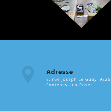
Adresse
8, rue Joseph Le Guay, 92260
Fontenay-aux-Roses