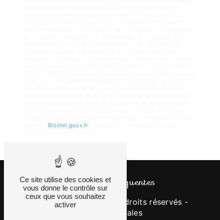
Les données collectées seront communiquées aux seuls
destinataires suivants: Atelier Bellardant 8, rue Joseph Le
Guay, 92260 Fontenay-aux-Roses info@atelierbellardant.fr.
Vous disposez de droits d’accès, de rectification, d’effacement,
de portabilité, de limitation, d’opposition, de retrait de votre
consentement à tout moment et du droit d’introduire une
réclamation auprès d’une autorité de contrôle, ainsi que
d’organiser le sort de vos données post-mortem. Vous pouvez
exercer ces droits par voie postale à l'adresse 8, rue Joseph Le
Guay, 92260 Fontenay-aux-Roses ou par courrier électronique
à l'adresse info@atelierbellardant.fr. Un justificatif d'identité
pourra vous être demandé. Nous conservons vos données
pendant la période de prise de contact puis pendant la durée
de prescription légale aux fins probatoires et de gestion des
contentieux. Vous avez le droit de vous inscrire sur la liste
d'opposition au démarchage téléphonique, disponible à cette
adresse:
Bloctel.gouv.fr
. Consultez le site cnil.fr pour plus
d’informations sur vos droits.
Recherches fréquentes
Ce site utilise des cookies et
vous donne le contrôle sur
ceux que vous souhaitez
©
Vistalid
- 2026 - Tous droits réservés -
activer
Mentions légales