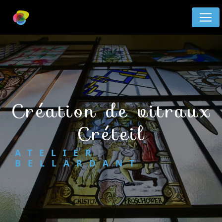
Panneau de gestion des cookies
création de vitraux
Créteil
ATELIER
BELLARDANT