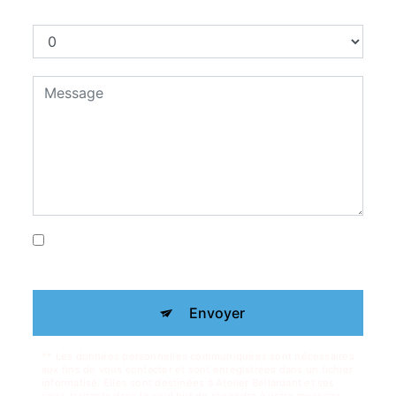
Combien font trois plus huit
En cochant cette case, j'accepte les
conditions particulières ci-dessous **
Envoyer
** Les données personnelles communiquées sont nécessaires
aux fins de vous contacter et sont enregistrées dans un fichier
informatisé. Elles sont destinées à Atelier Bellardant et ses
sous-traitants dans le seul but de répondre à votre message.