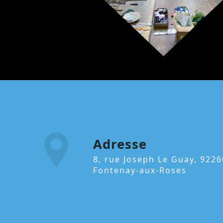
Adresse
8, rue Joseph Le Guay, 92260
Fontenay-aux-Roses