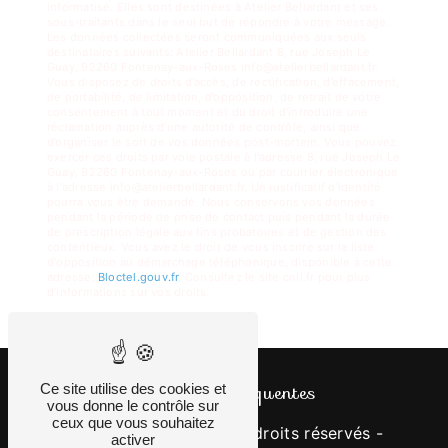
informatisé. Elles sont destinées à Atelier Bellardant et ses
sous-traitants dans le seul but de répondre à votre message.
Les données collectées seront communiquées aux seuls
destinataires suivants: Atelier Bellardant 8, rue Joseph Le
Guay, 92260 Fontenay-aux-Roses info@atelierbellardant.fr.
Vous disposez de droits d’accès, de rectification, d’effacement,
de portabilité, de limitation, d’opposition, de retrait de votre
consentement à tout moment et du droit d’introduire une
réclamation auprès d’une autorité de contrôle, ainsi que
d’organiser le sort de vos données post-mortem. Vous pouvez
exercer ces droits par voie postale à l'adresse 8, rue Joseph Le
Guay, 92260 Fontenay-aux-Roses ou par courrier électronique
à l'adresse info@atelierbellardant.fr. Un justificatif d'identité
pourra vous être demandé. Nous conservons vos données
pendant la période de prise de contact puis pendant la durée
de prescription légale aux fins probatoires et de gestion des
contentieux. Vous avez le droit de vous inscrire sur la liste
d'opposition au démarchage téléphonique, disponible à cette
adresse:
Bloctel.gouv.fr
. Consultez le site cnil.fr pour plus
d’informations sur vos droits.
Recherches fréquentes
Ce site utilise des cookies et
vous donne le contrôle sur
ceux que vous souhaitez
©
Vistalid
- 2026 - Tous droits réservés -
activer