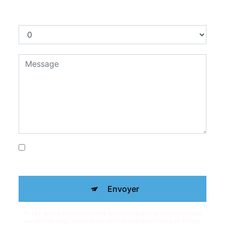
Combien font deux plus sept
En cochant cette case, j'accepte les
conditions particulières ci-dessous **
Envoyer
** Les données personnelles communiquées sont nécessaires
aux fins de vous contacter et sont enregistrées dans un fichier