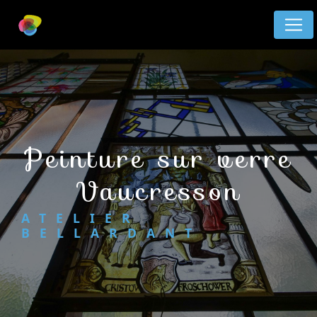
Panneau de gestion des cookies
peinture sur verre
Vaucresson
ATELIER
BELLARDANT