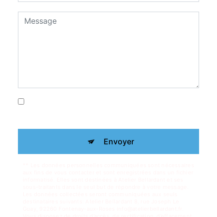
En cochant cette case, j'accepte les
conditions particulières ci-dessous **
Envoyer
** Les données personnelles communiquées sont nécessaires
aux fins de vous contacter et sont enregistrées dans un fichier
informatisé. Elles sont destinées à Atelier Bellardant et ses
sous-traitants dans le seul but de répondre à votre message.
Les données collectées seront communiquées aux seuls
destinataires suivants: Atelier Bellardant 8, rue Joseph Le
Guay, 92260 Fontenay-aux-Roses info@atelierbellardant.fr.
Vous disposez de droits d’accès, de rectification, d’effacement,