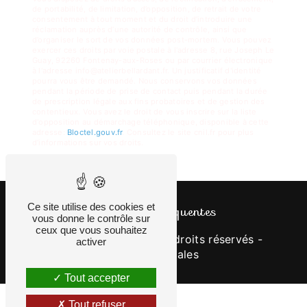
de portabilité, de limitation, d’opposition, de retrait de votre
consentement à tout moment et du droit d’introduire une
réclamation auprès d’une autorité de contrôle, ainsi que
d’organiser le sort de vos données post-mortem. Vous pouvez
exercer ces droits par voie postale à l'adresse 8, rue Joseph Le
Guay, 92260 Fontenay-aux-Roses ou par courrier électronique
à l'adresse info@atelierbellardant.fr. Un justificatif d'identité
pourra vous être demandé. Nous conservons vos données
pendant la période de prise de contact puis pendant la durée
de prescription légale aux fins probatoires et de gestion des
contentieux. Vous avez le droit de vous inscrire sur la liste
d'opposition au démarchage téléphonique, disponible à cette
adresse:
Bloctel.gouv.fr
. Consultez le site cnil.fr pour plus
d’informations sur vos droits.
Ce site utilise des cookies et
Recherches fréquentes
vous donne le contrôle sur
ceux que vous souhaitez
©
Vistalid
- 2026 - Tous droits réservés -
activer
Mentions légales
Tout accepter
Tout refuser