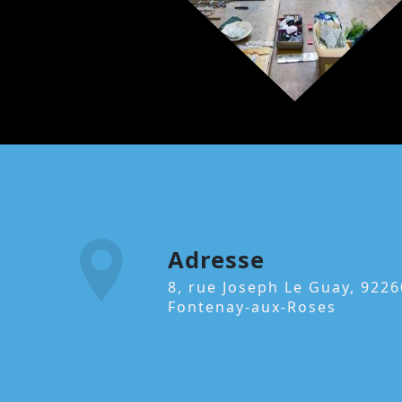
Adresse
8, rue Joseph Le Guay, 92260
Fontenay-aux-Roses