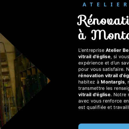
ATELI
rénovation vitrail d'église
à Monta
L’entreprise
Atelier Be
vitrail d'église
, si vou
expérience et d’un sav
pour vous satisfaire.
rénovation vitrail d'ég
habitez à
Montargis
,
transmettre les rense
vitrail d'église
. Notre 
avec vous renforce enc
est qualifiée et travai