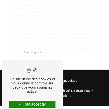
Guay, 92260 Fontenay-aux-Roses info@atelierbellardant.fr.
Vous disposez de droits d’accès, de rectification, d’effacement,
de portabilité, de limitation, d’opposition, de retrait de votre
consentement à tout moment et du droit d’introduire une
réclamation auprès d’une autorité de contrôle, ainsi que
d’organiser le sort de vos données post-mortem. Vous pouvez
exercer ces droits par voie postale à l'adresse 8, rue Joseph Le
Guay, 92260 Fontenay-aux-Roses ou par courrier électronique
à l'adresse info@atelierbellardant.fr. Un justificatif d'identité
pourra vous être demandé. Nous conservons vos données
pendant la période de prise de contact puis pendant la durée
de prescription légale aux fins probatoires et de gestion des
contentieux. Vous avez le droit de vous inscrire sur la liste
d'opposition au démarchage téléphonique, disponible à cette
adresse:
Bloctel.gouv.fr
. Consultez le site cnil.fr pour plus
d’informations sur vos droits.
Ce site utilise des cookies et
Recherches fréquentes
vous donne le contrôle sur
ceux que vous souhaitez
©
Vistalid
- 2026 - Tous droits réservés -
activer
Mentions légales
Tout accepter