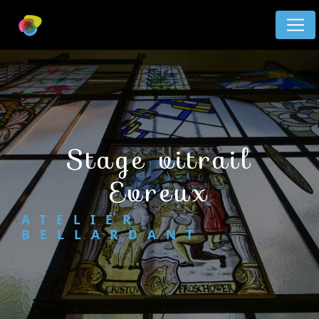
Panneau de gestion des cookies
stage vitrail
Evreux
ATELIER
BELLARDANT