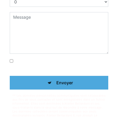
En cochant cette case, j'accepte les
conditions particulières ci-dessous **
Envoyer
** Les données personnelles communiquées sont nécessaires
aux fins de vous contacter et sont enregistrées dans un fichier
informatisé. Elles sont destinées à Atelier Bellardant et ses
sous-traitants dans le seul but de répondre à votre message.
Les données collectées seront communiquées aux seuls
destinataires suivants: Atelier Bellardant 8, rue Joseph Le