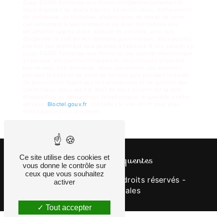
Guay, 92260 Fontenay-aux-Roses info@atelierbellardant.fr.
Vous disposez de droits d’accès, de rectification, d’effacement,
de portabilité, de limitation, d’opposition, de retrait de votre
consentement à tout moment et du droit d’introduire une
réclamation auprès d’une autorité de contrôle, ainsi que
d’organiser le sort de vos données post-mortem. Vous pouvez
exercer ces droits par voie postale à l'adresse 8, rue Joseph Le
Guay, 92260 Fontenay-aux-Roses ou par courrier électronique
à l'adresse info@atelierbellardant.fr. Un justificatif d'identité
pourra vous être demandé. Nous conservons vos données
pendant la période de prise de contact puis pendant la durée
de prescription légale aux fins probatoires et de gestion des
contentieux. Vous avez le droit de vous inscrire sur la liste
d'opposition au démarchage téléphonique, disponible à cette
adresse:
Bloctel.gouv.fr
. Consultez le site cnil.fr pour plus
d’informations sur vos droits.
Ce site utilise des cookies et
Recherches fréquentes
vous donne le contrôle sur
ceux que vous souhaitez
©
Vistalid
- 2026 - Tous droits réservés -
activer
Mentions légales
Tout accepter