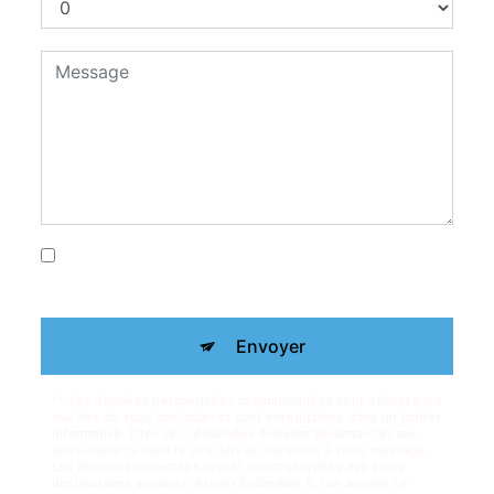
En cochant cette case, j'accepte les
conditions particulières ci-dessous **
Envoyer
** Les données personnelles communiquées sont nécessaires
aux fins de vous contacter et sont enregistrées dans un fichier
informatisé. Elles sont destinées à Atelier Bellardant et ses
sous-traitants dans le seul but de répondre à votre message.
Les données collectées seront communiquées aux seuls
destinataires suivants: Atelier Bellardant 8, rue Joseph Le