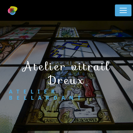
Panneau de gestion des cookies
atelier vitrail
Dreux
ATELIER
BELLARDANT