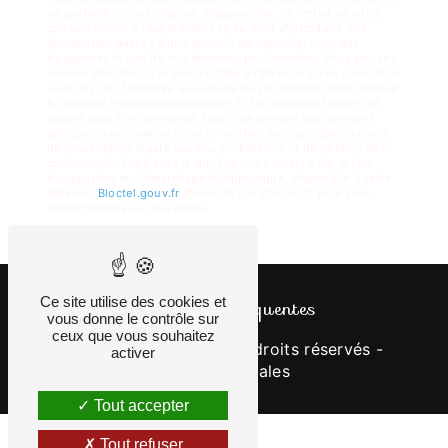
de portabilité, de limitation, d’opposition, de retrait de votre
consentement à tout moment et du droit d’introduire une
réclamation auprès d’une autorité de contrôle, ainsi que
d’organiser le sort de vos données post-mortem. Vous pouvez
exercer ces droits par voie postale à l'adresse 8, rue Joseph Le
Guay, 92260 Fontenay-aux-Roses ou par courrier électronique
à l'adresse info@atelierbellardant.fr. Un justificatif d'identité
pourra vous être demandé. Nous conservons vos données
pendant la période de prise de contact puis pendant la durée
de prescription légale aux fins probatoires et de gestion des
contentieux. Vous avez le droit de vous inscrire sur la liste
d'opposition au démarchage téléphonique, disponible à cette
adresse:
Bloctel.gouv.fr
. Consultez le site cnil.fr pour plus
d’informations sur vos droits.
Ce site utilise des cookies et
Recherches fréquentes
vous donne le contrôle sur
ceux que vous souhaitez
©
Vistalid
- 2026 - Tous droits réservés -
activer
Mentions légales
Tout accepter
Tout refuser