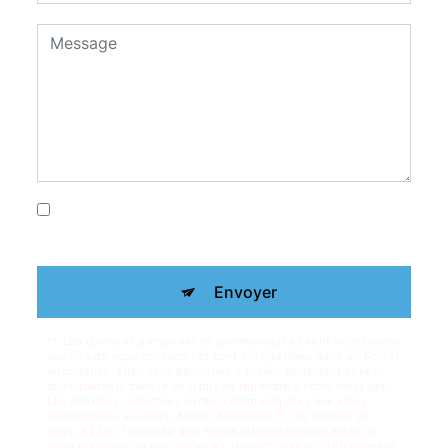
En cochant cette case, j'accepte les
conditions particulières ci-dessous **
Envoyer
** Les données personnelles communiquées sont nécessaires
aux fins de vous contacter et sont enregistrées dans un fichier
informatisé. Elles sont destinées à Atelier Bellardant et ses
sous-traitants dans le seul but de répondre à votre message.
Les données collectées seront communiquées aux seuls
destinataires suivants: Atelier Bellardant 8, rue Joseph Le
Guay, 92260 Fontenay-aux-Roses info@atelierbellardant.fr.
Vous disposez de droits d’accès, de rectification, d’effacement,